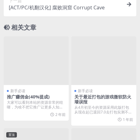
下一篇
[ACT/PC/机翻汉化] 腐败洞窟 Corrupt Cave
相关文章
新手必读
新手必读
推广赚佣金(40%提成)
关于最近打包的游戏微软防火
墙误报
大家可以看到本站的资源非常的哇
噻，为啥不把它推广让更多人知道
从4月初至今的资源采用此版打包
呢？同时你也可芝以拿...
从现在起已退回7.0去打包实测不会
2 年前
误报了 有安装...
1 年前
置顶