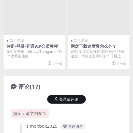
新手必读
新手必读
注册-登录-开通VIP会员教程
网盘下载速度慢怎么办？
永久发布页：https://1dmgame.TO
说明 某度网盘只有100KB/s的下载
P/ 收藏不迷路 ...
速度，本服务提供约芝50倍以上速
度，柯北实...
3 年前
2 年前
评论(17)
登录后评论
提示：请文明发言
simonbqk2025
普通用户