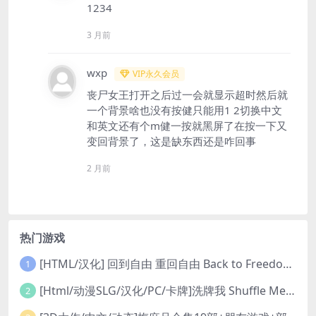
1234
3 月前
wxp
VIP永久会员
丧尸女王打开之后过一会就显示超时然后就
一个背景啥也没有按健只能用1 2切换中文
和英文还有个m健一按就黑屏了在按一下又
变回背景了，这是缺东西还是咋回事
2 月前
热门游戏
[HTML/汉化] 回到自由 重回自由 Back to Freedom ver0.31 浏览器转中文 8.8G
1
[Html/动漫SLG/汉化/PC/卡牌]洗牌我 Shuffle Me [1.1.2]
2