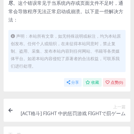
尽
。这个错误常见于当系统内存或页面文件不足时，通
常会导致程序无法正常启动或崩溃。以下是一些解决方
法：
声明：本站所有文章，如无特殊说明或标注，均为本站原
创发布。任何个人或组织，在未征得本站同意时，禁止复
制、盗用、采集、发布本站内容到任何网站、书籍等各类媒
体平台。如若本站内容侵犯了原著者的合法权益，可联系我
们进行处理。
分享
收藏
点赞(
0
)
上一篇
[ACT格斗] FIGHT 中的惩罚游戏 FIGHTで罰ゲーム