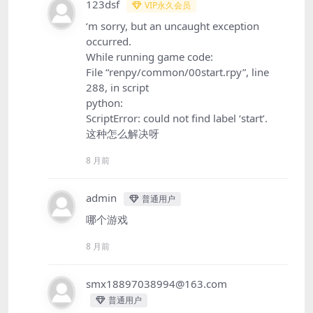
123dsf
VIP永久会员
‘m sorry, but an uncaught exception
occurred.
While running game code:
File “renpy/common/00start.rpy”, line
288, in script
python:
ScriptError: could not find label ‘start’.
这种怎么解决呀
8 月前
admin
普通用户
哪个游戏
8 月前
smx18897038994@163.com
普通用户