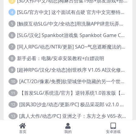
[3D大作/中文/动态]梅麻吕合集19部+朋友游戏+部份AI修复[PC+安卓]
3
[SLG/官方中文] 这个面试有点硬 官方中文完整特别版 真人互动游戏 正式破解版32G
4
[触摸互动SLG/中文/全动态]用洗脑APP肆意玩弄狂妄大小姐 V1.6 官方中文版
5
[SLG/汉化] Spankbot游戏集 Spankbot Game Collection [V2024.7.22】 PC+安卓汉化合集版 16G
6
[同人RPG/动态/NTR/更新] SAO~气息遮断魔法的陷阱Ⅱ~ verβ8.1 官方中文步兵版
7
新手必看：电脑/安卓安装教程+白嫖说明
8
[超神RPG/汉化/全动态]创世秩序 V1.05 AI汉化修复完结版[PC+安卓]
9
[ACT/2D/像素/免费]欲望城堡中隐藏的另一个世界 欲望の城に隠された異世界 中文+存档
10
【首发SLG/系统流/官方】逆转系统1.0首发版【PC+安卓/首发】
11
[国风3D沙盒/动态/更新/PC] 极品采花郎 v2.1.0 官方中文步兵版
12
[真人大作/动态/PC] 亚洲之子：东方之乡 V65-衣析浅斟续写 官方中文+全DLC+MOD+攻略 26.4G
13
[RPG/FPS/3D/模拟/官中/PC]与你在一起 BnB Together BnB 11-26
14
首页
我的
安卓游戏