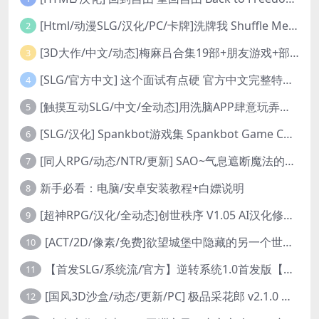
[Html/动漫SLG/汉化/PC/卡牌]洗牌我 Shuffle Me [1.1.2]
2
[3D大作/中文/动态]梅麻吕合集19部+朋友游戏+部份AI修复[PC+安卓]
3
[SLG/官方中文] 这个面试有点硬 官方中文完整特别版 真人互动游戏 正式破解版32G
4
[触摸互动SLG/中文/全动态]用洗脑APP肆意玩弄狂妄大小姐 V1.6 官方中文版
5
[SLG/汉化] Spankbot游戏集 Spankbot Game Collection [V2024.7.22】 PC+安卓汉化合集版 16G
6
[同人RPG/动态/NTR/更新] SAO~气息遮断魔法的陷阱Ⅱ~ verβ8.1 官方中文步兵版
7
新手必看：电脑/安卓安装教程+白嫖说明
8
[超神RPG/汉化/全动态]创世秩序 V1.05 AI汉化修复完结版[PC+安卓]
9
[ACT/2D/像素/免费]欲望城堡中隐藏的另一个世界 欲望の城に隠された異世界 中文+存档
10
【首发SLG/系统流/官方】逆转系统1.0首发版【PC+安卓/首发】
11
[国风3D沙盒/动态/更新/PC] 极品采花郎 v2.1.0 官方中文步兵版
12