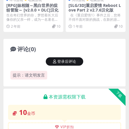
[RPG]妹相随～黑白世界的缤
[SLG/3D]重启爱情 Reboot L
纷冒险～ [v2.0.0 + DLC]汉化
ove Part 2 v2.7.6汉化版
生在奇幻世界的你，梦想着长大后
在《重启爱情1》事件之后，您将
像你的父亲一样，成为一名著名的
不得不面对新的挑战，在新的游戏
冒险者。 游戏视频 ...
中，具...
2 年前
10
1 年前
10
评论(0)
登录后评论
提示：请文明发言
下载
本资源需权限下载
10
金币
VIP折扣