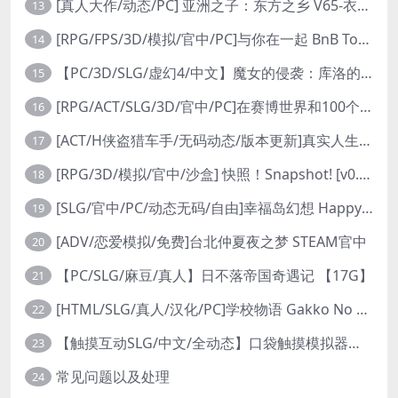
[真人大作/动态/PC] 亚洲之子：东方之乡 V65-衣析浅斟续写 官方中文+全DLC+MOD+攻略 26.4G
13
[RPG/FPS/3D/模拟/官中/PC]与你在一起 BnB Together BnB 11-26
14
【PC/3D/SLG/虚幻4/中文】魔女的侵袭：库洛的房间 V0.3.2 官方中文版【2.5G】
15
[RPG/ACT/SLG/3D/官中/PC]在赛博世界和100个道侣双修 steam v12.31-0.9.0032
16
[ACT/H侠盗猎车手/无码动态/版本更新]真实人生：阳光城/Real Life Sunbay City [v1.9.2 Beta]
17
[RPG/3D/模拟/官中/沙盒] 快照！Snapshot! [v0.992]
18
[SLG/官中/PC/动态无码/自由]幸福岛幻想 Happy Island Fantasy v1.2.0
19
[ADV/恋爱模拟/免费]台北仲夏夜之梦 STEAM官中
20
【PC/SLG/麻豆/真人】日不落帝国奇遇记 【17G】
21
[HTML/SLG/真人/汉化/PC]学校物语 Gakko No Monogatari School Story v0.30
22
【触摸互动SLG/中文/全动态】口袋触摸模拟器：Pocket Touch 官方中文版【PC+安卓/1.5G】
23
常见问题以及处理
24