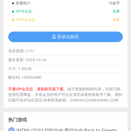
普通用户:
10金币
VIP月会员:
免费
VIP永久会员:
免费
登录后购买
包含资源:
(1个)
最近更新:
2024-10-24
大小:
1.90GB
解压码:
1DMGAME
开通VIP会员后，请刷新页面下载。
由于资源的特殊性质，目前只能
使用百度网盘，没有会员的用户可以去淘宝或者闲鱼租号下载。遇到
问题可在评论区留言 掉单联系邮箱：ZX85842269@GMAIL.COM
热门游戏
[HTML/汉化] 回到自由 重回自由 Back to Freedom ver0.31 浏览器转中文 8.8G
1