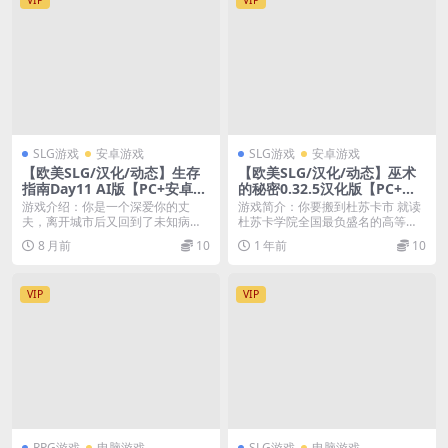
VIP
VIP
SLG游戏
安卓游戏
SLG游戏
安卓游戏
【欧美SLG/汉化/动态】生存
【欧美SLG/汉化/动态】巫术
指南Day11 AI版【PC+安卓/
的秘密0.32.5汉化版【PC+安
更新】Survival Guide [Day1
卓/更新】Secrets of Sorcery
游戏介绍：你是一个深爱你的丈
游戏简介：你要搬到杜苏卡市 就读
1]
[v0.32.5]
夫，离开城市后又回到了未知病毒
杜苏卡学院全国最负盛名的高等学
的中心。英雄现在正在寻...
府。你很兴奋，但你...
8 月前
10
1 年前
10
VIP
VIP
RPG游戏
电脑游戏
SLG游戏
电脑游戏