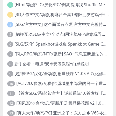
[Html/动漫SLG/汉化/PC/卡牌]洗牌我 Shuffle Me [1.1.2]
2
[3D大作/中文/动态]梅麻吕合集19部+朋友游戏+部份AI修复[PC+安卓]
3
[SLG/官方中文] 这个面试有点硬 官方中文完整特别版 真人互动游戏 正式破解版32G
4
[触摸互动SLG/中文/全动态]用洗脑APP肆意玩弄狂妄大小姐 V1.6 官方中文版
5
[SLG/汉化] Spankbot游戏集 Spankbot Game Collection [V2024.7.22】 PC+安卓汉化合集版 16G
6
[同人RPG/动态/NTR/更新] SAO~气息遮断魔法的陷阱Ⅱ~ verβ8.1 官方中文步兵版
7
新手必看：电脑/安卓安装教程+白嫖说明
8
[超神RPG/汉化/全动态]创世秩序 V1.05 AI汉化修复完结版[PC+安卓]
9
[ACT/2D/像素/免费]欲望城堡中隐藏的另一个世界 欲望の城に隠された異世界 中文+存档
10
【首发SLG/系统流/官方】逆转系统1.0首发版【PC+安卓/首发】
11
[国风3D沙盒/动态/更新/PC] 极品采花郎 v2.1.0 官方中文步兵版
12
[真人大作/动态/PC] 亚洲之子：东方之乡 V65-衣析浅斟续写 官方中文+全DLC+MOD+攻略 26.4G
13