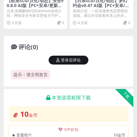
【欧美SLG/汉化/动态】安全v
【日系SLG/汉化/动态】梦幻
0.8.0 AI版【PC+安卓/更新】I
约会v0.47 AI版【PC+安卓/更
n-Security [v0.8.0]
新】Fantasy Date [v0.47]
注意:画廊解锁代码:letmein游戏介
游戏介绍：一款动漫角色恋爱模拟
绍：网络安全专家芬恩每天守护公
游戏。通过对话探索有意义的关
司免受黑客...
系，正确回答问题赚取积...
3 月前
0
4 月前
0
评论(0)
登录后评论
提示：请文明发言
下载
本资源需权限下载
10
金币
VIP折扣
普通用户:
10金币