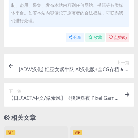
制、盗用、采集、发布本站内容到任何网站、书籍等各类媒
体平台。如若本站内容侵犯了原著者的合法权益，可联系我
们进行处理。
分享
收藏
点赞(
0
)
上一篇
[ADV/汉化] 姫巫女紫牛队 AI汉化版+全CG存档★全
CV 500M
下一篇
【日式ACT/中文/像素风】《狼姬辉夜 Pixel Game
Maker Series》V5914113- 官方中文版【300M】
相关文章
VIP
VIP