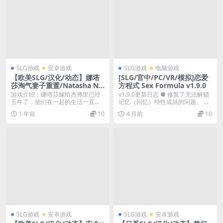
SLG游戏
安卓游戏
SLG游戏
电脑游戏
【欧美SLG/汉化/动态】娜塔
[SLG/官中/PC/VR/模拟]恋爱
莎淘气妻子重置/Natasha Na
方程式 Sex Formula v1.9.0
ughty Wife v0.48 AI版【PC
游戏介绍：娜塔莎嫁给杰弗里已经
v1.9.0更新日志 ● 修复了无法解锁
+安卓/更新】
五年了，他们在一起的生活一直幸
记忆（回忆）特性成就的问题。 ●
福美满。然而，有一天...
新动画 ...
1 年前
10
4 月前
10
SLG游戏
安卓游戏
SLG游戏
安卓游戏