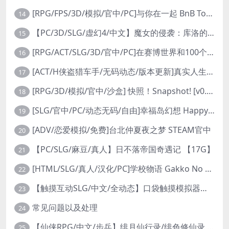
[RPG/FPS/3D/模拟/官中/PC]与你在一起 BnB Together BnB 11-26
14
【PC/3D/SLG/虚幻4/中文】魔女的侵袭：库洛的房间 V0.3.2 官方中文版【2.5G】
15
[RPG/ACT/SLG/3D/官中/PC]在赛博世界和100个道侣双修 steam v12.31-0.9.0032
16
[ACT/H侠盗猎车手/无码动态/版本更新]真实人生：阳光城/Real Life Sunbay City [v1.9.2 Beta]
17
[RPG/3D/模拟/官中/沙盒] 快照！Snapshot! [v0.992]
18
[SLG/官中/PC/动态无码/自由]幸福岛幻想 Happy Island Fantasy v1.2.0
19
[ADV/恋爱模拟/免费]台北仲夏夜之梦 STEAM官中
20
【PC/SLG/麻豆/真人】日不落帝国奇遇记 【17G】
21
[HTML/SLG/真人/汉化/PC]学校物语 Gakko No Monogatari School Story v0.30
22
【触摸互动SLG/中文/全动态】口袋触摸模拟器：Pocket Touch 官方中文版【PC+安卓/1.5G】
23
常见问题以及处理
24
【仙侠RPG/中文/步兵】绯月仙行录/绯色修仙录 V0.628 官方中文步兵版【3.2G】
25